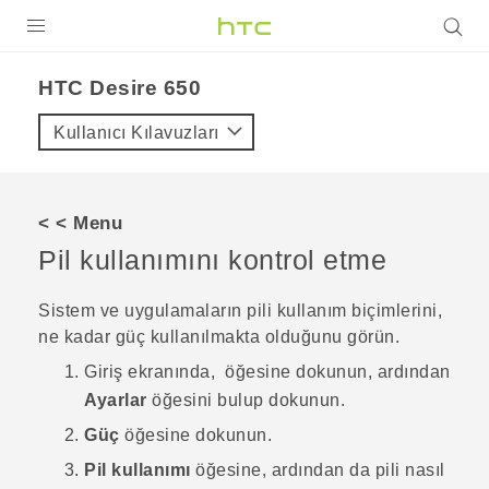
ÜRÜNLER
HTC Desire 650‎
VIVE
Kullanıcı Kılavuzları
G REIGNS
AKILLI TELEFONLAR
< < Menu
VIVERSE
Pil kullanımını kontrol etme
DESTEK
Sistem ve uygulamaların pili kullanım biçimlerini,
ne kadar güç kullanılmakta olduğunu görün.
Giriş
ekranında,
öğesine dokunun, ardından
Ayarlar
öğesini bulup dokunun.
Güç
öğesine dokunun.
Pil kullanımı
öğesine, ardından da pili nasıl