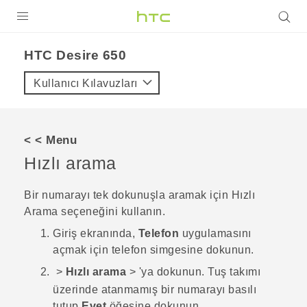
ÜRÜNLER
HTC Desire 650‎
VIVE
Kullanıcı Kılavuzları
G REIGNS
AKILLI TELEFONLAR
< < Menu
VIVERSE
Hızlı arama
DESTEK
Bir numarayı tek dokunuşla aramak için Hızlı
Arama seçeneğini kullanın.
Giriş
ekranında,
Telefon
uygulamasını
açmak için telefon simgesine dokunun.
>
Hızlı arama
>
'ya dokunun.
Tuş takımı
üzerinde atanmamış bir numarayı basılı
tutup
Evet
öğesine dokunun.