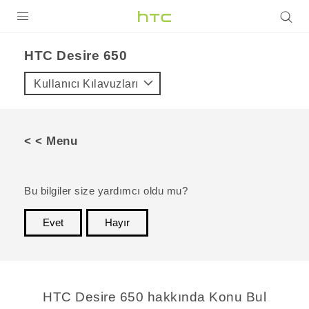
ÜRÜNLER
HTC Desire 650‎
VIVE
Kullanıcı Kılavuzları
G REIGNS
AKILLI TELEFONLAR
< < Menu
VIVERSE
DESTEK
Bu bilgiler size yardımcı oldu mu?
Evet
Hayır
teşekkür ederim!
HTC Desire 650 hakkında Konu Bul