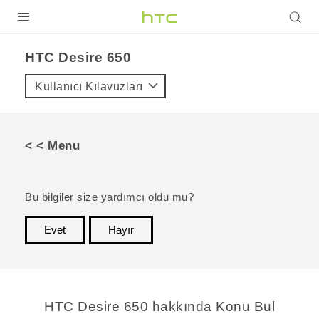
ÜRÜNLER
HTC Desire 650‎
VIVE
Kullanıcı Kılavuzları
G REIGNS
AKILLI TELEFONLAR
< < Menu
VIVERSE
DESTEK
Bu bilgiler size yardımcı oldu mu?
Evet
Hayır
teşekkür ederim!
HTC Desire 650 hakkında Konu Bul