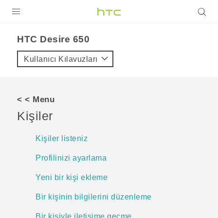
ÜRÜNLER
HTC Desire 650‎
VIVE
Kullanıcı Kılavuzları
G REIGNS
AKILLI TELEFONLAR
< < Menu
VIVERSE
Kişiler
DESTEK
Kişiler listeniz
Profilinizi ayarlama
Yeni bir kişi ekleme
Bir kişinin bilgilerini düzenleme
Bir kişiyle iletişime geçme