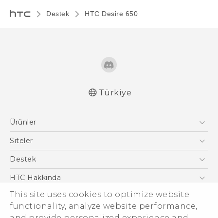
Destek
HTC Desire 650‎
Türkiye
Türk - Pratik Baslama Kilavuzu
Ürünler
Türk - Kullanici Kilavuzu
English - Quick start guide
Akıllı Telefonlar
Siteler
English - User manual
5G
HTC Dev
Destek
English - Safety and regulatory guide
VIVE
HTC Research
Destek Merkezi
HTC Hakkinda
This site uses cookies to optimize website
ESG
functionality, analyze website performance,
Yatırımcı (İNGİLİZCE)
and provide personalized experience and