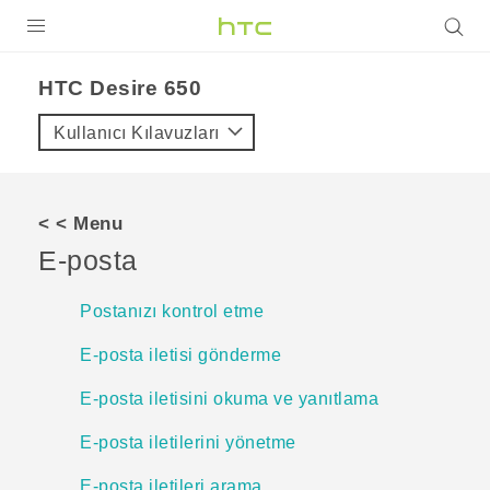
ÜRÜNLER
HTC Desire 650‎
VIVE
Kullanıcı Kılavuzları
G REIGNS
AKILLI TELEFONLAR
< < Menu
VIVERSE
E-posta
DESTEK
Postanızı kontrol etme
E-posta iletisi gönderme
E-posta iletisini okuma ve yanıtlama
E-posta iletilerini yönetme
E-posta iletileri arama