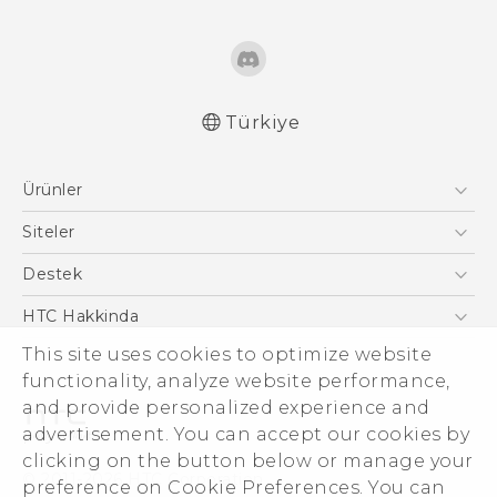
Türkiye
Türk - Pratik Baslama Kilavuzu
Ürünler
Türk - Kullanici Kilavuzu
English - Quick start guide
Akıllı Telefonlar
Siteler
English - User manual
5G
HTC Dev
Destek
English - Safety and regulatory guide
VIVE
HTC Research
Destek Merkezi
HTC Hakkinda
This site uses cookies to optimize website
ESG
functionality, analyze website performance,
Yatırımcı (İNGİLİZCE)
and provide personalized experience and
Gizlilik Politikası
advertisement. You can accept our cookies by
Ürün Güvenliği
clicking on the button below or manage your
© 2011-2026 HTC Corporation
preference on Cookie Preferences. You can
Cookie Preferences