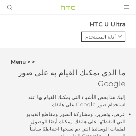
المنتجات
HTC U Ultra‎
VIVE
أدلة المستخدم
G REIGNS
أجهزة الهواتف الذكية
< < Menu
VIVERSE
ما الذي يمكنك القيام به على
صور
Google
البرامج + التطبيقات
الدعم
إليك هنا بعض الأشياء التي يمكنك القيام بها عند
استخدام
صور Google
على هاتفك.
أجهزة HTC والملحقات
عرض، وتحرير، ومشاركة الصور ومقاطع الفيديو
التي التقطتَها على هاتفك. يمكنك أيضًا الوصول
لملفات الوسائط التي تم نسخها احتياطيًا سابقاً