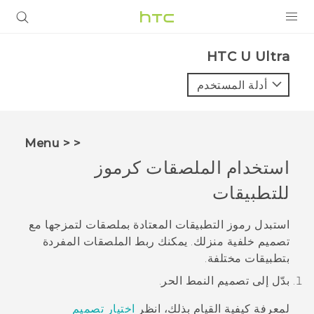
المنتجات
HTC U Ultra‎
VIVE
أدلة المستخدم
G REIGNS
أجهزة الهواتف الذكية
< < Menu
VIVERSE
استخدام الملصقات كرموز
للتطبيقات
البرامج + التطبيقات
الدعم
استبدل رموز التطبيقات المعتادة بملصقات لتمزجها مع
تصميم خلفية منزلك. يمكنك ربط الملصقات المفردة
أجهزة HTC والملحقات
بتطبيقات مختلفة.
بدّل إلى تصميم
النمط الحر
.
لمعرفة كيفية القيام بذلك، انظر
اختيار تصميم