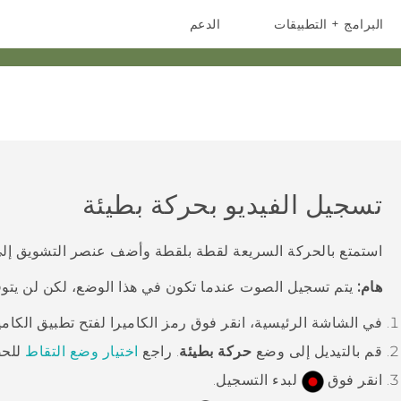
البرامج + التطبيقات
الدعم
أجهزة الهواتف الذكية
أجهزة HTC والملحقات
تسجيل الفيديو بحركة بطيئة
استمتع بالحركة السريعة لقطة بلقطة وأضف عنصر التشويق إلى
هام:
يتم تسجيل الصوت عندما تكون في هذا الوضع، لكن لن يتوفر 
في الشاشة
الرئيسية
، انقر فوق رمز الكاميرا لفتح تطبيق
الكامي
قم بالتيديل إلى وضع
حركة بطيئة
.
راجع
اختيار وضع التقاط
للحص
انقر فوق
لبدء التسجيل.