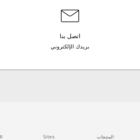
اتصل بنا
بريدك الإلكتروني
العربية - دليل البدء السريع
العربية - دليل المستخدم
العربية - دلیل السلامة والمعلومات التنظیمیة
Française - Guide de démarrage rapide
Française - Mode d'emploi
Française - Guide de sécurité et de réglementation
المنتجات
Sites
ال
English - Quick start guide