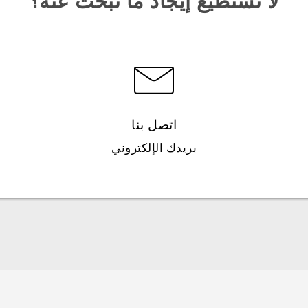
لا تستطيع إيجاد ما تبحث عنه؟
اتصل بنا
بريدك الإلكتروني
العربية - دليل البدء السريع
العربية - دليل المستخدم
العربية - دلیل السلامة والمعلومات التنظیمیة
Française - Guide de démarrage rapide