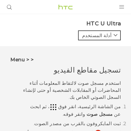
المنتجات
HTC U Ultra‎
VIVE
أدلة المستخدم
G REIGNS
أجهزة الهواتف الذكية
< < Menu
VIVERSE
تسجيل مقاطع الفيديو
البرامج + التطبيقات
استخدم
مسجل صوت
لالتقاط المعلومات أثناء
المحاضرات أو المقابلات الشخصية أو حتى لإنشاء
الدعم
السجل الصوتي الخاص بك.
أجهزة HTC والملحقات
من الشاشة
الرئيسية
، انقر فوق
، ثم ابحث
عن
مسجل صوت
وانقر فوقه.
ثبت المايكروفون بالقرب من مصدر الصوت.