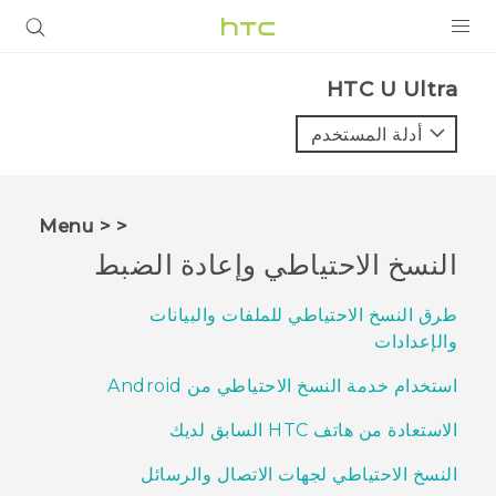
المنتجات
HTC U Ultra‎
VIVE
أدلة المستخدم
G REIGNS
أجهزة الهواتف الذكية
< < Menu
VIVERSE
النسخ الاحتياطي وإعادة الضبط
البرامج + التطبيقات
طرق النسخ الاحتياطي للملفات والبيانات
والإعدادات
الدعم
استخدام خدمة النسخ الاحتياطي من Android
أجهزة HTC والملحقات
الاستعادة من هاتف HTC السابق لديك
النسخ الاحتياطي لجهات الاتصال والرسائل