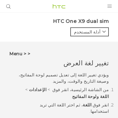
المنتجات
HTC One X9 dual sim‎
VIVE
أدلة المستخدم
G REIGNS
أجهزة الهواتف الذكية
< < Menu
VIVERSE
تغيير لغة العرض
البرامج + التطبيقات
ويؤدي تغيير اللغة إلى تعديل تصميم لوحة المفاتيح،
وصيغة التاريخ والوقت، والمزيد.
الدعم
من الشاشة
الرئيسية
، انقر فوق
>
الإعدادات
>
أجهزة HTC والملحقات
اللغة ولوحة المفاتيح
.
انقر فوق
اللغة
، ثم اختر اللغة التي تريد
استخدامها.