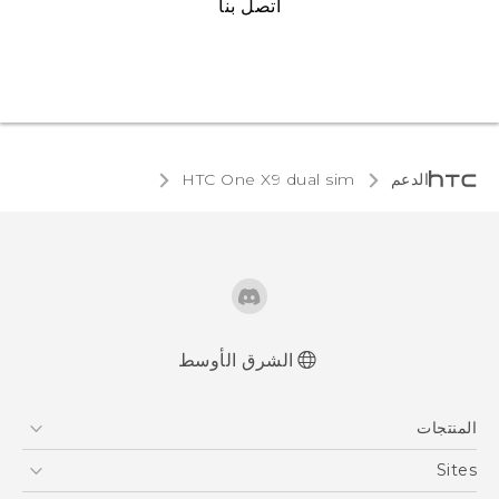
اتصل بنا
الدعم
HTC One X9 dual sim‎
الشرق الأوسط
العربية - دليل البدء السريع
المنتجات
العربية - دليل المستخدم
العربية - دلیل السلامة والمعلومات التنظیمیة
5G
Sites
Française - Guide de démarrage rapide