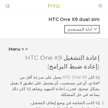
المنتجات
HTC One X9 dual sim‎
VIVE
أدلة المستخدم
G REIGNS
أجهزة الهواتف الذكية
< < Menu
VIVERSE
إعادة التشغيل
HTC One X9
(إعادة ضبط البرامج)
البرامج + التطبيقات
الدعم
إذا كان
HTC One X9
يعمل على سرعة أقل من
العادي، أو غير مستجيب، أو يشتمل على تطبيق لا يعمل
أجهزة HTC والملحقات
بشكل صحيح، فجرب إعادة التمهيد وشاهد إذا كان ذلك
يساعد في حل المشكلة.
إذا كانت الشاشة في وضع إيقاف التشغيل،