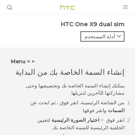
المنتجات
HTC One X9 dual sim‎
VIVE
أدلة المستخدم
G REIGNS
أجهزة الهواتف الذكية
< < Menu
VIVERSE
إنشاء السمة الخاصة بك من البداية
البرامج + التطبيقات
يمكنك إنشاء السمة الخاصة بك وتخصيصها وحتى
مشاركتها للآخرين لتنزيلها.
الدعم
من الشاشة
الرئيسية
، انقر فوق
، ثم ابحث عن
أجهزة HTC والملحقات
السمات
وانقر فوقها.
انقر فوق
>
اختيار الصورة الرئيسية
لتعيين
الخلفية الرئيسية للسمة الخاصة بك.