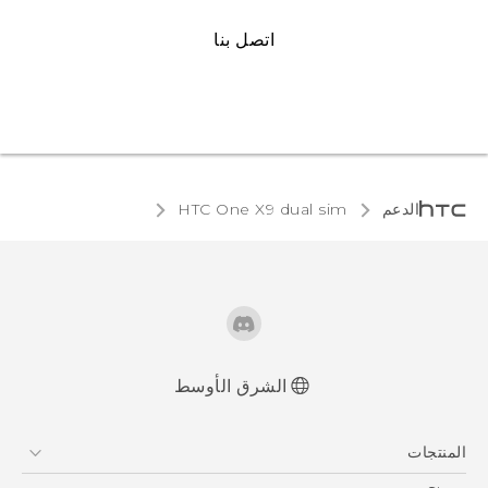
اتصل بنا
الدعم
HTC One X9 dual sim‎
الشرق الأوسط
العربية - دليل البدء السريع
المنتجات
العربية - دليل المستخدم
العربية - دلیل السلامة والمعلومات التنظیمیة