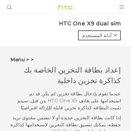
المنتجات
HTC One X9 dual sim‎
VIVE
أدلة المستخدم
G REIGNS
أجهزة الهواتف الذكية
< < Menu
VIVERSE
إعداد بطاقة التخزين الخاصة بك
كذاكرة تخزين داخلية
البرامج + التطبيقات
الدعم
عندما تقوم بإدخال بطاقة تخزين لم يكن قد تم
استخدامها على هاتف
HTC One X9
من قبل، سيتم
أجهزة HTC والملحقات
تثبيت البطاقة كذاكرة تخزين قابلة للإزالة افتراضيًا.
إذا كانت بطاقة التخزين جديدة أو لا تتضمن محتوى تريد
حفظه، يمكنك تنسيق بطاقة التخزين لاستخدامها كذاكرة