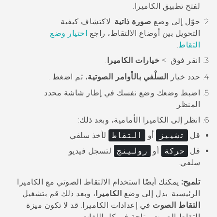
لفتح تطبيق
الكاميرا
.
حوّل إلى وضع
صورة ذاتية
.
لاكتشاف كيفية
التحويل بين أوضاع الالتقاط، راجع
اختيار وضع
التقاط
.
انقر فوق
>
خيارات الكاميرا
.
حدد خيار
السلْفي بالأوامر الصوتية
، ثم اضغط
.
اضبط وضعك وضع نفسك في إطار شاشة محدد
المنظر.
انظر إلى الكاميرا الأمامية، وبعد ذلك:
قل
تشييز
أو
التقاط
لأخذ سلفي.
قل
حركة
أو
رولينج
لتسجل فيديو
سلفي.
تلميح:
يمكنك أيضًا استخدام الالتقاط الصوتي مع الكاميرا
الرئيسية. بدل إلى وضع
الكاميرا
، وبعد ذلك قم بتشغيل
التقاط الصوت
في إعدادات الكاميرا. قد لا تكون ميزة
التقاط الصوت متاحة في كل اللغات.