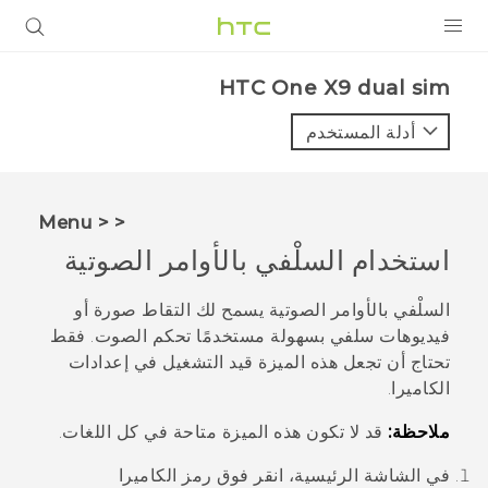
المنتجات
HTC One X9 dual sim‎
VIVE
أدلة المستخدم
G REIGNS
أجهزة الهواتف الذكية
< < Menu
VIVERSE
استخدام
السلْفي بالأوامر الصوتية
البرامج + التطبيقات
السلْفي بالأوامر الصوتية
يسمح لك التقاط صورة أو
فيديوهات سلفي بسهولة مستخدمًا تحكم الصوت. فقط
الدعم
تحتاج أن تجعل هذه الميزة قيد التشغيل في إعدادات
الكاميرا.
أجهزة HTC والملحقات
ملاحظة:
قد لا تكون هذه الميزة متاحة في كل اللغات.
في الشاشة
الرئيسية
، انقر فوق رمز الكاميرا