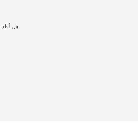
هل أفادت
شكرًا لك! تساعد ملاحظاتك الآخرين على تحديد المعلومات الأ