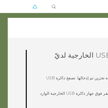
لماذا لا يمكنني الوصول إلى ذاكرة USB الخارجية لديّ
حاليًا، يمكنك فقط تصفح ذاكرة التخزين الداخلية للهاتف أو بطاقة تخزين تم إدخالها. تصفح ذاكرة USB
ثم انقر فوق جهاز ذاكرة USB الخارجية الوارد