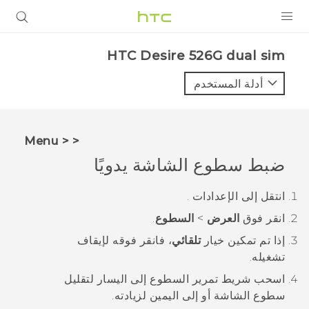
المنتجات
HTC Desire 526G dual sim‎
VIVE
أدلة المستخدم
G REIGNS
أجهزة الهواتف الذكية
< < Menu
VIVERSE
ضبط سطوع الشاشة يدويًا
البرامج + التطبيقات
انتقل إلى
الإعدادات
.
انقر فوق
العرض
>
السطوع
.
الدعم
إذا تم تمكين خيار
تلقائي
، فانقر فوقه لإيقاف
أجهزة HTC والملحقات
تشغيله.
اسحب شريط تمرير السطوع إلى اليسار لتقليل
سطوع الشاشة أو إلى اليمين لزيادته.