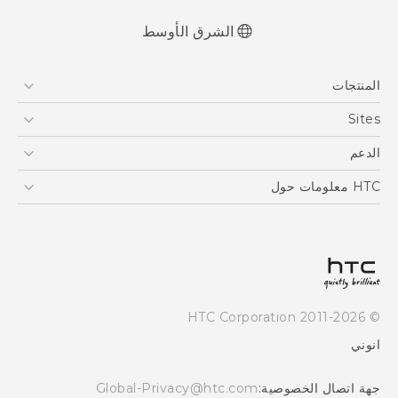
الشرق الأوسط
العربية - دليل البدء السريع
المنتجات
العربية - دليل المستخدم
English - Quick start guide
5G
Sites
English - User manual
أجهزة الهواتف الذكية
HTC Dev
الدعم
EXODUS
HTC Research
الدعم
HTC معلومات حول
VIVE
ESG
Investor
سياسة الخصوصية
أمان المنتج
© 2011-2026 HTC Corporation
Careers
انوني
Security and Privacy Whitepaper
جهة اتصال الخصوصية:
Global-Privacy@htc.com