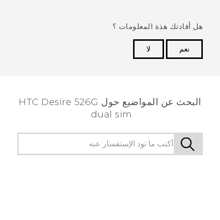
هل أفادتك هذة المعلومات ؟
نعم
لا
شكرًا لك! تساعد ملاحظاتك الآخرين على تحديد المعلومات
الأكثر فائدة.
البحث عن المواضيع حول HTC Desire 526G
dual sim