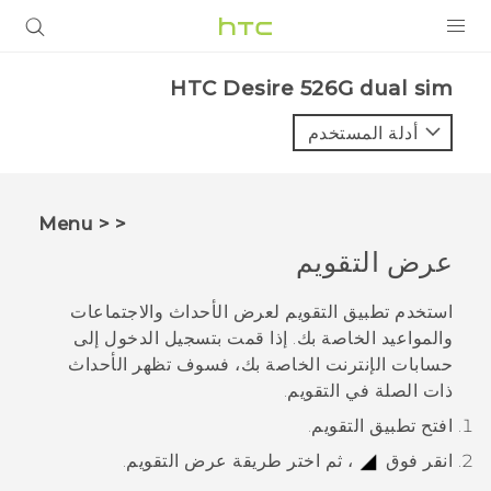
المنتجات
HTC Desire 526G dual sim‎
VIVE
أدلة المستخدم
G REIGNS
أجهزة الهواتف الذكية
< < Menu
VIVERSE
عرض
التقويم
البرامج + التطبيقات
استخدم تطبيق
التقويم
لعرض الأحداث والاجتماعات
والمواعيد الخاصة بك. إذا قمت بتسجيل الدخول إلى
الدعم
حسابات الإنترنت الخاصة بك، فسوف تظهر الأحداث
ذات الصلة في
التقويم
.
أجهزة HTC والملحقات
افتح تطبيق
التقويم
.
انقر فوق
، ثم اختر طريقة عرض التقويم.