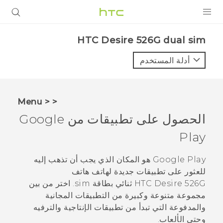
المنتجات
HTC Desire 526G dual sim‎
VIVE
أدلة المستخدم
G REIGNS
أجهزة الهواتف الذكية
< < Menu
VIVERSE
الحصول على تطبيقات من
Google
Play
البرامج + التطبيقات
الدعم
Google Play
هو المكان الذي يجب أن تذهب إليه
للعثور على تطبيقات جديدة لهاتف
هاتف
أجهزة HTC والملحقات
HTC Desire 526G ثنائي بطاقة sim
. اختر من بين
مجموعة متنوعة وكبيرة من التطبيقات المجانية
والمدفوعة التي تبدأ من تطبيقات الإنتاجية والترفيه
وحتى الألعاب.