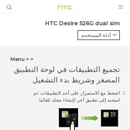
المنتجات
HTC Desire 526G dual sim‎
VIVE
أدلة المستخدم
G REIGNS
أجهزة الهواتف الذكية
< < Menu
VIVERSE
تجميع التطبيقات في لوحة التطبيق
المصغر وشريط بدء التشغيل
البرامج + التطبيقات
الدعم
اضغط مع الاستمرار على أحد التطبيقات، ثم
اسحبه إلى تطبيق آخر لإنشاء مجلد تلقائيا.
أجهزة HTC والملحقات