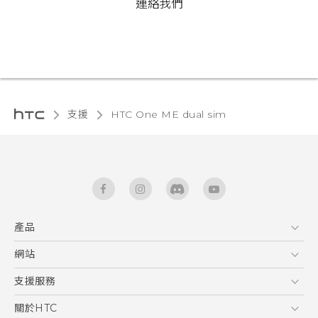
連絡我們
支援
HTC One ME dual sim‎
產品
5G
網站
中文 - 快速入門手冊
智能手機
中文 - 使用手冊
HTC Dev
支援服務
English - Quick start guide
區塊鍊手機
HTC Research
服務中心
關於HTC
English - User manual
配件