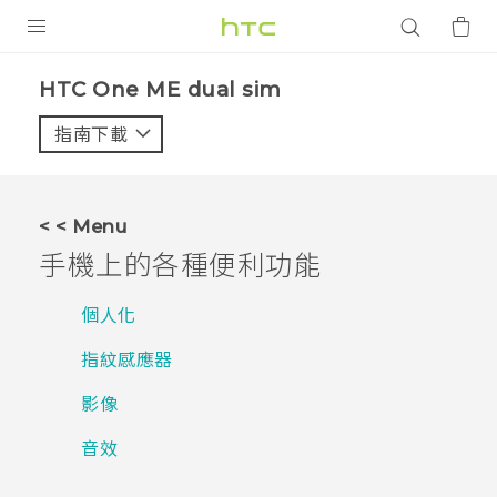
產品
HTC One ME dual sim‎
VIVE
指南下載
智能手機
G REIGNS
< < Menu
配件
手機上的各種便利功能
VIVERSE
個人化
應用程式
指紋感應器
支援服務
影像
登入
音效