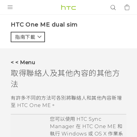
產品
HTC One ME dual sim‎
VIVE
指南下載
智能手機
G REIGNS
< < Menu
配件
取得聯絡人及其他內容的其他方
VIVERSE
法
應用程式
有許多不同的方法可各別將聯絡人和其他內容新增
至
HTC One ME
。
支援服務
您可以使用
HTC Sync
登入
Manager
在
HTC One ME
和
執行
Windows
或
OS X
作業系