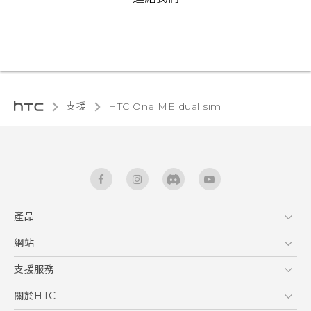
支援
HTC One ME dual sim‎
產品
5G
網站
中文 - 快速入門手冊
智能手機
中文 - 使用手冊
HTC Dev
支援服務
English - Quick start guide
區塊鍊手機
HTC Research
服務中心
關於HTC
English - User manual
配件