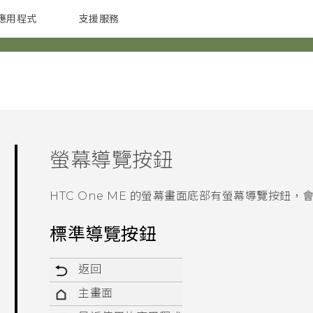
應用程式
支援服務
G REIGNS
配件
螢幕導覽按鈕
HTC One ME
的螢幕畫面底部有螢幕導覽按鈕，會
標準導覽按鈕
返回
主畫面