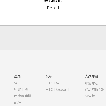
Email
中文 - 快速入門手冊
中文 - 使用手冊
English - Quick start guide
English - User manual
產品
網站
支援服務
5G
HTC Dev
服務中心
智能手機
HTC Research
產品有限保固
區塊鍊手機
公告欄
配件