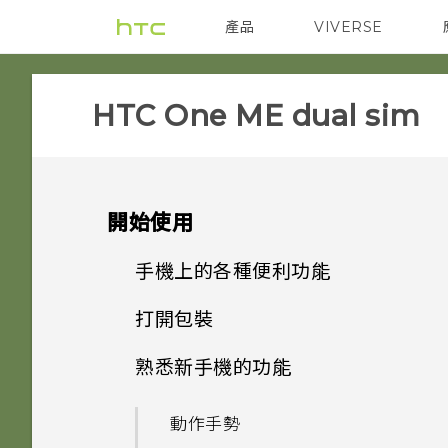
產品
VIVERSE
VIVE
智能手機
HTC One ME dual sim‎
開始使用
手機上的各種便利功能
打開包裝
個人化
熟悉新手機的功能
HTC One ME
指紋感應器
動作手勢
雙 Nano SIM 卡
影像