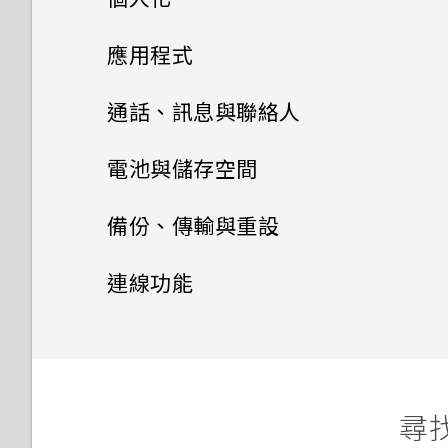
手機設定及傳輸
應用程式
個人化
HTC BlinkFeed
初次設定 HTC One ME
通話、訊息與聯絡人
相片編輯工具
分享主題
從雲端儲存空間還原備份
手機通話功能
何謂 HTC BlinkFeed？
電池與儲存空間
娛樂
刪除主題
訊息
選取相片進行編輯
從 Android 手機傳輸內容
開啟或關閉 HTC BlinkFeed
電源及儲存空間管理
使用智慧搜尋撥號
備份、傳輸與重設
Google 搜尋及應用程式
使用 HTC BoomSound 搭配
下載主題
調整相片
傳送簡訊 (SMS)
從 iPhone 傳輸內容的方式
在 HTC BlinkFeed 上新增內
撥打分機號碼
同步、備份及重設
顯示電池百分比
連線功能
耳機
其他應用程式
容的方式
使用 Google 即時資訊取得最
將主題加入我的最愛
在相片上畫圖
傳送多媒體訊息 (MMS)
透過 iCloud 傳送 iPhone 內
回撥未接來電
當下的資訊
查看電池用量
無線分享
新增社交網路、電子郵件帳號等
在 YouTube 中尋找音樂影片
容
自訂重點消息摘要
個人化 HTC Dot View
重新建立自己的主題
美化人物照
傳送群組訊息
快速撥號
瀏覽網頁
查看電池記錄
同步帳號
開啟或關閉 藍牙
音樂播放清單
取得聯絡人及其他內容的其他方
張貼到社交網路
HTC Dot View 沒有顯示最近
尋找
混合及配對主題
法
最佳表情
繼續撰寫訊息草稿
撥打的電話嗎？
撥打訊息、電子郵件或日曆活動
清除瀏覽器記錄
延長電池使用時間的提示
備份檔案、資料和設定的方式
連接藍牙耳機
新增歌曲至現正播放清單