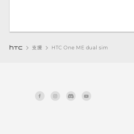
使用塗鴉
HTC BoomSound Connect
分類小工具面板和啟動列上的應
建立影片播放清單
應用程式
用程式
查看氣象
新增主畫面小工具
錄音
支援
HTC One ME dual sim‎
新增主畫面捷徑
排列應用程式