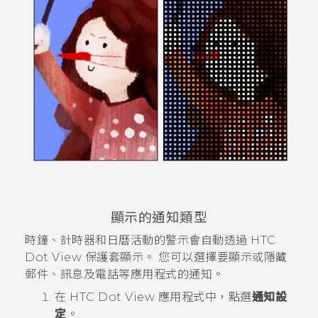
顯示的通知類型
時鐘、計時器和日曆活動的警示會自動透過
HTC
Dot View
保護套顯示。 您可以選擇要顯示或隱藏
郵件
、
訊息
及
電話
等應用程式的通知。
在
HTC Dot View
應用程式中，點選
通知設
定
。