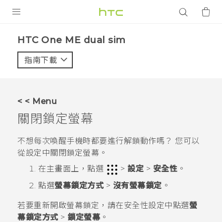
產品
HTC One ME dual sim‎
VIVE
指南下載
智能手機
G REIGNS
< < Menu
配件
關閉鎖定螢幕
VIVERSE
不想每次喚醒手機時都要進行解鎖動作嗎？ 您可以
從設定中關閉鎖定螢幕。
應用程式
在
主畫面
上，點選
>
設定
>
安全性
。
支援服務
點選
螢幕鎖定方式
>
沒有螢幕鎖定
。
登入
若要重新開啟螢幕鎖定，請在
安全性
設定中點選
螢
幕鎖定方式
>
鎖定螢幕
。