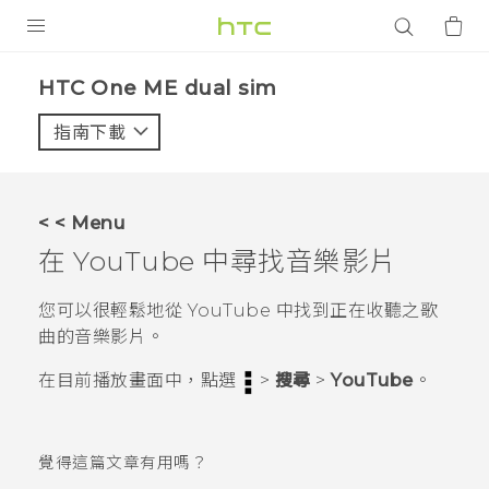
產品
HTC One ME dual sim‎
VIVE
指南下載
智能手機
G REIGNS
< < Menu
配件
在
YouTube
中尋找音樂影片
VIVERSE
您可以很輕鬆地從
YouTube
中找到正在收聽之歌
曲的音樂影片。
應用程式
在
目前播放
畫面中，點選
>
搜尋
>
YouTube
。
支援服務
登入
覺得這篇文章有用嗎？