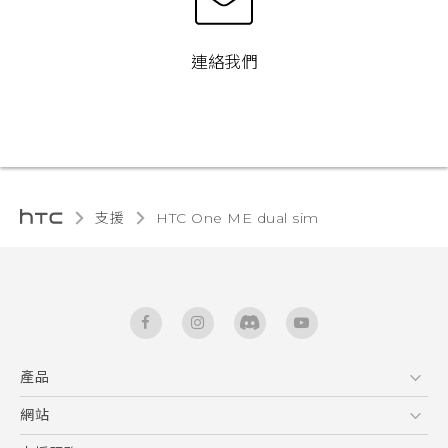
連絡我們
支援
HTC One ME dual sim‎
產品
5G
網站
中文 - 快速入門手冊
智能手機
中文 - 使用手冊