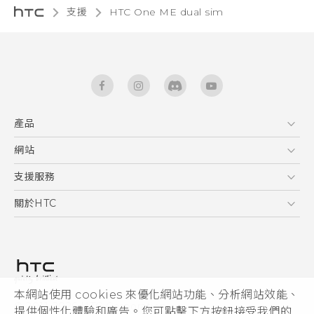
支援
HTC One ME dual sim‎
產品
5G
網站
中文 - 快速入門手冊
智能手機
中文 - 使用手冊
HTC Dev
支援服務
English - Quick start guide
區塊鍊手機
HTC Research
服務中心
關於HTC
English - User manual
配件
產品有限保固說明
ESG
VIVE
公告欄
投資人
私隱政策
產品安全
本網站使用 cookies 來優化網站功能、分析網站效能、
© 2011-2026 HTC Corporation
提供個性化體驗和廣告。您可點擊下方按鈕接受我們的