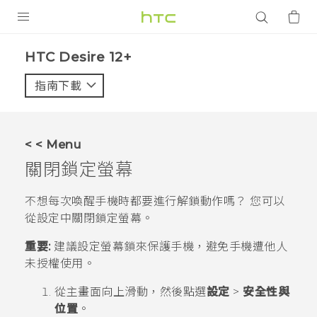
產品
HTC Desire 12+‎
VIVE
指南下載
智能手機
G REIGNS
< < Menu
配件
關閉鎖定螢幕
VIVERSE
不想每次喚醒手機時都要進行解鎖動作嗎？ 您可以
從設定中關閉鎖定螢幕。
應用程式
重要:
建議設定螢幕鎖來保護手機，避免手機遭他人
支援服務
未授權使用。
登入
從
主畫面
向上滑動，然後點選
設定
>
安全性與
位置
。