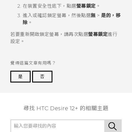
在
裝置安全性
底下，點選
螢幕鎖定
。
進入或確認鎖定螢幕，然後點選
無
>
是的，移
除
。
若要重新開啟鎖定螢幕，請再次點選
螢幕鎖定
進行
設定。
覺得這篇文章有用嗎？
是
否
謝謝您！
尋找 HTC Desire 12+ 的相關主題