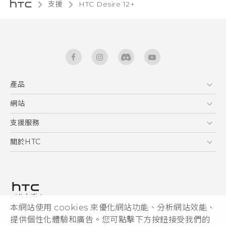
支援
HTC Desire 12+‎
產品
5G
網站
快速入門手冊
智能手機
使用手冊
HTC Dev
支援服務
區塊鍊手機
HTC Research
服務中心
關於HTC
配件
產品有限保固說明
ESG
VIVE
公告欄
投資人
私隱政策
產品安全
本網站使用 cookies 來優化網站功能、分析網站效能、
© 2011-2026 HTC Corporation
提供個性化體驗和廣告。您可點擊下方按鈕接受我們的
加入HTC