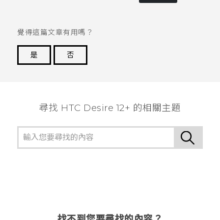
覺得這篇文章有用嗎？
是
否
謝謝您！
尋找 HTC Desire 12+ 的相關主題
找不到您要尋找的內容？