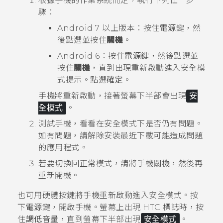
根據手機的作業系統而定，執行下列任一步
驟：
Android
7 以上版本：按住
電源
鍵，然
後點選並按住
關機
。
Android
6：按住
電源
鍵，然後點選並
按住
關機
，直到出現
重新啟動進入安全模
式
提示。點選
確定
。
手機將重新啟動，接著螢幕下半部會出現
安
全模式
。
測試手機，看看在安全模式下是否仍有問題。
如有問題，請解除安裝最近下載可能造成問題
的應用程式。
若要切換回正常模式，請將手機關機，然後再
重新開機。
也可用硬體按鍵將手機重新啟動進入安全模式。按
下
電源
鍵，開啟手機。螢幕上出現 HTC 標誌時，按
住
調低音量
，直到螢幕下半部出現
安全模式
。