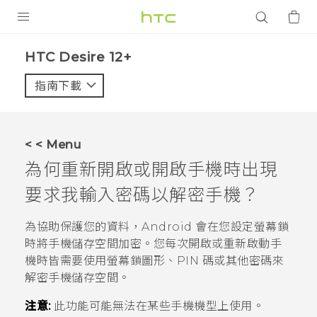
產品
HTC Desire 12+‎
VIVE
指南下載
智能手機
G REIGNS
< < Menu
配件
為何重新開啟或開啟手機時出現
VIVERSE
要求我輸入密碼以解密手機？
應用程式
為協助保護您的資料，
Android
會在您設定螢幕鎖
時將手機儲存空間加密。您每次開啟或重新啟動手
支援服務
機時皆需要使用螢幕鎖圖形、PIN 碼或其他密碼來
解密手機儲存空間。
登入
注意:
此功能可能無法在某些手機機型上使用。