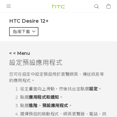
產品
HTC Desire 12+‎
VIVE
指南下載
智能手機
G REIGNS
< < Menu
配件
設定預設應用程式
VIVERSE
您可在設定中設定預設用於瀏覽網頁、傳送訊息等
的應用程式。
應用程式
從
主畫面
向上滑動，然後找出並點選
設定
。
支援服務
點選
應用程式和通知
。
登入
點選
進階
>
預設應用程式
。
選擇預設的啟動程式、網頁瀏覽器、電話、訊