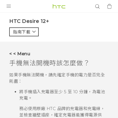
產品
HTC Desire 12+‎
VIVE
指南下載
智能手機
G REIGNS
< < Menu
配件
手機無法開機時該怎麼做？
VIVERSE
如果手機無法開機，請先確定手機的電力是否完全
耗盡：
應用程式
將手機插入充電器至少 5 至 10 分鐘，為電池
支援服務
充電。
登入
務必使用原廠 HTC 品牌的充電器和充電線，
並檢查牆壁插座，確定充電器能獲得電源供