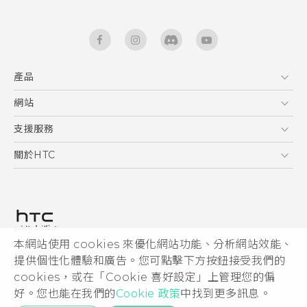
產品
5G
網站
快速入門手冊
智能手機
使用手冊
HTC Dev
支援服務
區塊鍊手機
HTC Research
服務中心
關於HTC
配件
產品有限保固說明
ESG
VIVE
公告欄
投資人
私隱政策
產品安全
本網站使用 cookies 來優化網站功能、分析網站效能、
© 2011-2026 HTC Corporation
提供個性化體驗和廣告。您可點擊下方按鈕接受我們的
加入HTC
cookies，或在「Cookie 喜好設定」上管理您的偏
HTC 法律文件
Security and Privacy Whitepaper
好。您也能在我們的
Cookie 政策
中找到更多訊息。