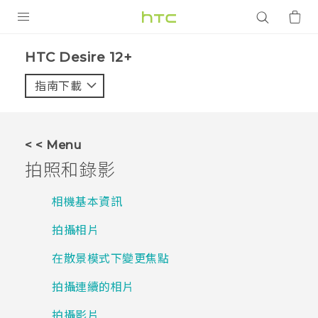
產品
HTC Desire 12+‎
VIVE
指南下載
智能手機
G REIGNS
< < Menu
配件
拍照和錄影
VIVERSE
相機基本資訊
應用程式
拍攝相片
支援服務
在散景模式下變更焦點
登入
拍攝連續的相片
拍攝影片