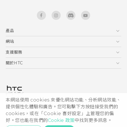
產品
5G
網站
快速入門手冊
智能手機
使用手冊
HTC Dev
支援服務
區塊鍊手機
HTC Research
服務中心
關於HTC
配件
產品有限保固說明
ESG
VIVE
公告欄
投資人
私隱政策
產品安全
本網站使用 cookies 來優化網站功能、分析網站效能、
© 2011-2026 HTC Corporation
提供個性化體驗和廣告。您可點擊下方按鈕接受我們的
加入HTC
cookies，或在「Cookie 喜好設定」上管理您的偏
HTC 法律文件
Security and Privacy Whitepaper
好。您也能在我們的
Cookie 政策
中找到更多訊息。