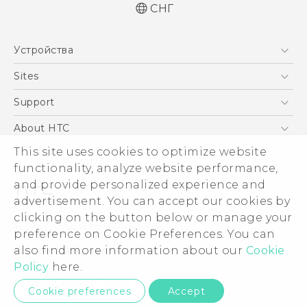
СНГ
Русский - Краткое руководство
Устройства
Русский - Руководство пользователя
Русский - Руководство по безопасности и
5G
Sites
соответствию стандартам
Смартфоны
HTC Dev
Support
Қазақ - жұмысты бастау нұсқаулығы
EXODUS
Қазақ - Пайдаланушы нұсқаулығы
HTC Research
ПОДДЕРЖКА
About HTC
Аксессуары
Қазақ - Қауіпсіздік және нормативтік
ESG
This site uses cookies to optimize website
ақпараты
VIVE
functionality, analyze website performance,
English - Quick start guide
Инвестирование
and provide personalized experience and
English - User manual
Политика конфиденциальности
advertisement. You can accept our cookies by
English - Safety and regulatory guide
Безопасность продуктов
clicking on the button below or manage your
© 2011-2026 HTC Corporation
preference on Cookie Preferences. You can
Вакансии
Условия использования.
also find more information about our
Cookie
Security and Privacy Whitepaper
Policy
here.
Privacy Contact:
Global-Privacy@htc.com
Cookie preferences
Accept