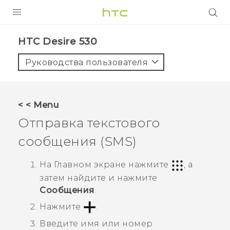
УСТРОЙСТВА
HTC Desire 530‎
5G
Руководства пользователя
СМАРТФОНЫ
АКСЕССУАРЫ
< < Menu
VIVE
Отправка текстового
VIVERSE
сообщения (SMS)
ПОДДЕРЖКА
На
Главном
экране нажмите
, а
затем найдите и нажмите
Сообщения
.
Нажмите
.
Введите имя или номер