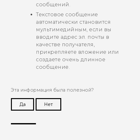
сообщений.
Текстовое сообщение
автоматически становится
мультимедийным, если вы
вводите адрес эл. почты в
качестве получателя,
прикрепляете вложение или
создаете очень длинное
сообщение.
Эта информация была полезной?
Да
Нет
Спасибо! Ваши отзывы помогают другим
пользователям находить самую полезную
информацию.