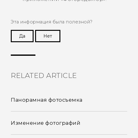
Эта информация была полезной?
Да
Нет
Спасибо! Ваши отзывы помогают другим
пользователям находить самую полезную
информацию.
RELATED ARTICLE
Панорамная фотосъемка
Изменение фотографий