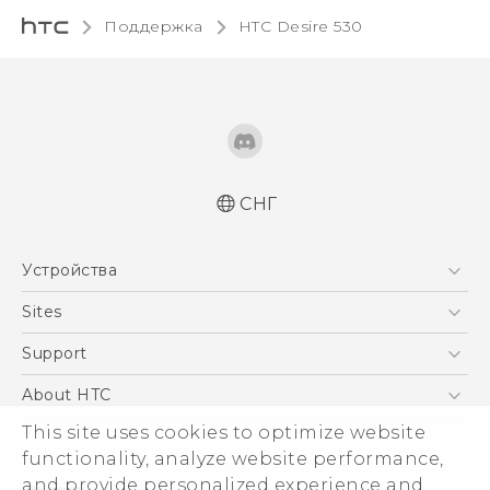
Поддержка
HTC Desire 530‎
СНГ
Русский - Краткое руководство
Устройства
Русский - Руководство пользователя
Русский - Руководство по безопасности и
5G
Sites
соответствию стандартам
Смартфоны
HTC Dev
Support
Қазақ - жұмысты бастау нұсқаулығы
EXODUS
Қазақ - Пайдаланушы нұсқаулығы
HTC Research
ПОДДЕРЖКА
About HTC
Аксессуары
Қазақ - Қауіпсіздік және нормативтік
This site uses cookies to optimize website
ESG
ақпараты
VIVE
functionality, analyze website performance,
English - Quick start guide
Инвестирование
and provide personalized experience and