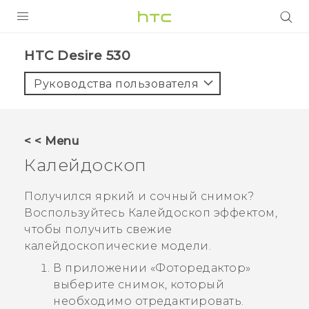
УСТРОЙСТВА
HTC Desire 530‎
5G
Руководства пользователя
СМАРТФОНЫ
АКСЕССУАРЫ
< < Menu
VIVE
Калейдоскоп
VIVERSE
Получился яркий и сочный снимок?
Воспользуйтесь
Калейдоскоп
эффектом,
ПОДДЕРЖКА
чтобы получить свежие
калейдоскопические модели.
В приложении «
Фоторедактор
»
выберите снимок, который
необходимо отредактировать.