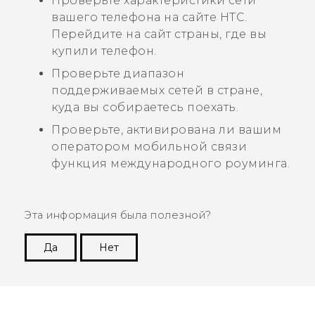
Проверьте характеристики сети
вашего телефона на сайте HTC.
Перейдите на сайт страны, где вы
купили телефон.
Проверьте диапазон
поддерживаемых сетей в стране,
куда вы собираетесь поехать.
Проверьте, активирована ли вашим
оператором мобильной связи
функция международного роуминга.
Эта информация была полезной?
Да
Нет
Спасибо! Ваши отзывы помогают другим
пользователям находить самую полезную
информацию.