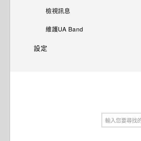
檢視訊息
維護UA Band
設定
調整顯示亮度
開啟或關閉飛行模式
查看硬體資訊
在UA Band上管理通知
變更UA Band訓練設定