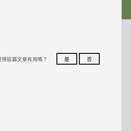
覺得這篇文章有用嗎？
是
否
您的意見回報可協助他人查看最實用的資訊。