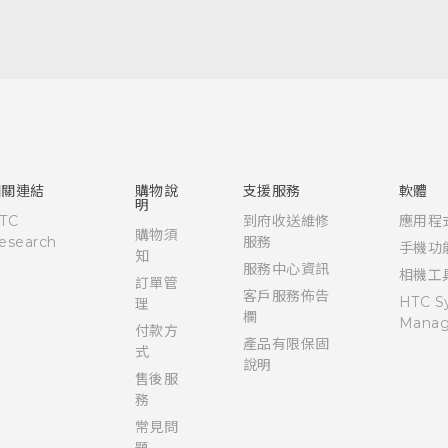
使用手冊
相關連結
購物說
支援服務
軟體
明
TC
到府收送維修
應用程
購物須
esearch
服務
手機功
知
服務中心資訊
相機工
訂單管
客戶服務佈告
HTC S
理
欄
Manag
付款方
產品有限保固
式
說明
售後服
務
常見問