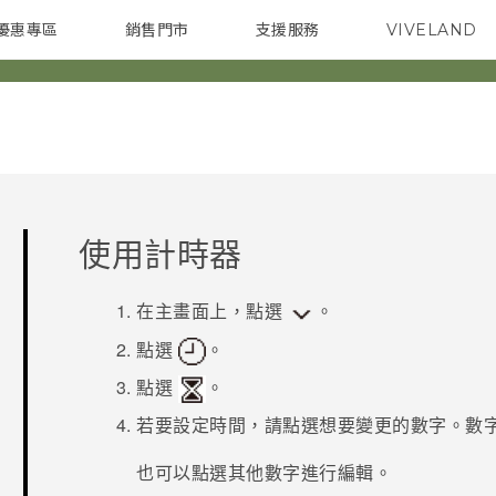
優惠專區
銷售門市
支援服務
VIVELAND
焦點訊息
智慧型手機
校園專案
銷售通路
配件
企業採購
使用計時器
在主畫面上，點選
。
點選
。
點選
。
若要設定時間，請點選想要變更的數字。數
也可以點選其他數字進行編輯。