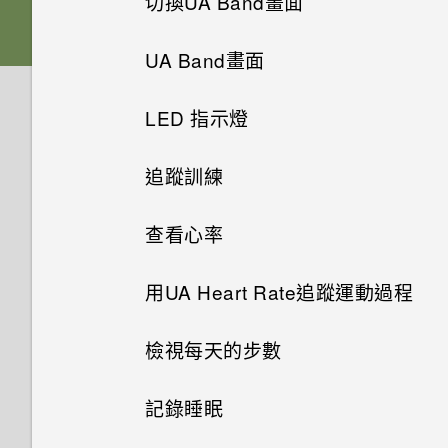
切換UA Band畫面
更換UA Band的腕帶
UA Band畫面
UA Record應用程式
LED 指示燈
將UA Band與UA Record配對
追蹤訓練
查看心率
用UA Heart Rate追蹤運動過程
檢視每天的步數
記錄睡眠