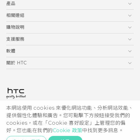
產品
5G
相關連結
智慧型手機
HTC Research
購物說明
配件
購物須知
支援服務
VIVE
訂單管理
到府收送維修服務
軟體
付款方式
服務中心資訊
應用程式
關於 HTC
售後服務
客戶服務佈告欄
手機功能
ESG
常見問題
產品有限保固說明
相機工具
新聞稿
HTC Sync Manager
投資人
加入 HTC
本網站使用 cookies 來優化網站功能、分析網站效能、
© 2011-2026 HTC Corporation
隱私權政策
提供個性化體驗和廣告。您可點擊下方按鈕接受我們的
HTC 法律文件
產品安全性
cookies，或在「Cookie 喜好設定」上管理您的偏
宏達國際電子股份有限公司 | 統一編號16003518
好。您也能在我們的
Cookie 政策
中找到更多訊息。
Cookie
隱私聯絡:
Global-Privacy@htc.com