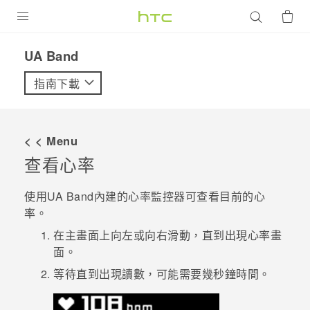
產品
UA Band‎
VIVE
指南下載
G REIGNS
智慧型手機
< < Menu
配件
查看心率
VIVERSE
使用
UA Band
內建的心率監控器可查看目前的心
率。
優惠專區
在主畫面上向左或向右滑動，直到出現
心率
畫
焦點訊息
銷售門市
面。
校園專案
等待直到出現讀數，可能需要幾秒鐘時間。
銷售通路
支援服務
企業採購
VIVELAND