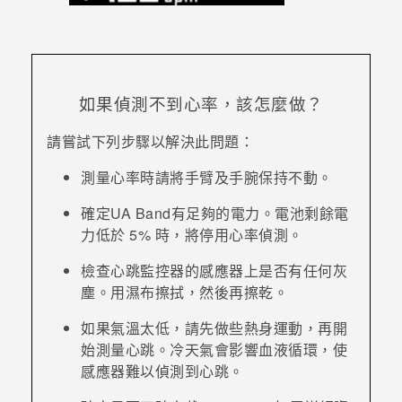
登入
如果偵測不到心率，該怎麼做？
請嘗試下列步驟以解決此問題：
測量心率時請將手臂及手腕保持不動。
確定
UA Band
有足夠的電力。電池剩餘電
力低於 5% 時，將停用心率偵測。
檢查心跳監控器的感應器上是否有任何灰
塵。用濕布擦拭，然後再擦乾。
如果氣溫太低，請先做些熱身運動，再開
始測量心跳。
冷天氣會影響血液循環，使
感應器難以偵測到心跳。