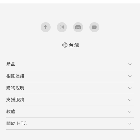
台灣
使用手冊
產品
RE 拆封指南
5G
相關連結
智慧型手機
HTC Research
購物說明
配件
購物須知
支援服務
VIVE
訂單管理
到府收送維修服務
軟體
付款方式
服務中心資訊
應用程式
關於 HTC
售後服務
客戶服務佈告欄
手機功能
ESG
常見問題
產品有限保固說明