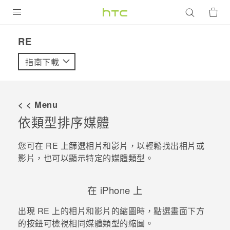
產品
RE‎
VIVE
指南下載
G REIGNS
智慧型手機
< < Menu
配件
依類型排序媒體
VIVERSE
您可在
RE
上篩選相片和影片，以輕鬆找出相片或
影片，也可以顯示特定的媒體類型。
優惠專區
焦點訊息
銷售門市
在
iPhone
上
校園專案
銷售通路
支援服務
出現
RE
上的相片和影片的縮圖時，點選畫面下方
企業採購
的按鈕可檢視相同媒體類型的縮圖。
VIVELAND