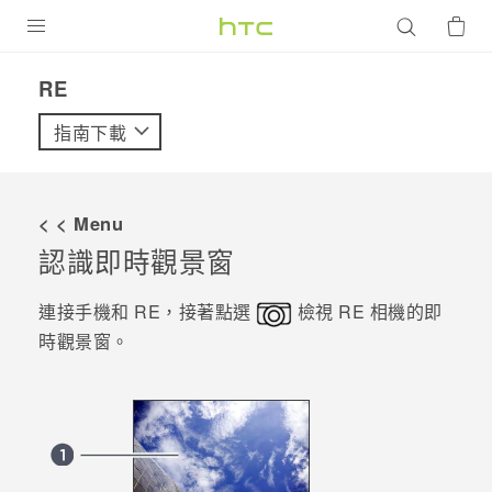
產品
RE‎
VIVE
指南下載
G REIGNS
智慧型手機
< < Menu
配件
認識
即時觀景窗
VIVERSE
連接手機和
RE
，接著點選
檢視
RE
相機的
即
時觀景窗
。
優惠專區
焦點訊息
銷售門市
校園專案
銷售通路
支援服務
企業採購
VIVELAND