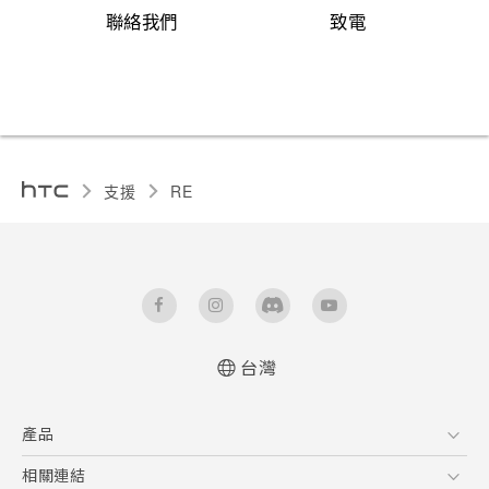
聯絡我們
致電
支援
RE‎
台灣
使用手冊
產品
RE 拆封指南
5G
相關連結