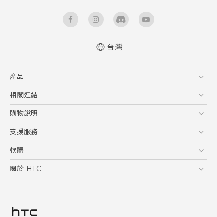
台灣
使用手冊
產品
RE 拆封指南
5G
相關連結
智慧型手機
HTC Research
購物說明
配件
購物須知
支援服務
VIVE
訂單管理
到府收送維修服務
軟體
付款方式
服務中心資訊
應用程式
關於 HTC
售後服務
客戶服務佈告欄
手機功能
ESG
常見問題
產品有限保固說明
相機工具
新聞稿
HTC Sync Manager
投資人