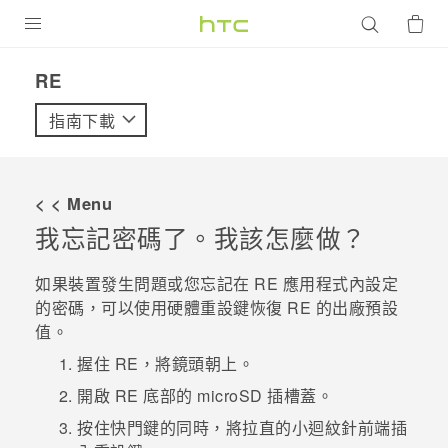
產品
RE‎
VIVE
指南下載
G REIGNS
智慧型手機
< < Menu
配件
我忘記密碼了。我該怎麼做？
VIVERSE
如果裝置發生問題或您忘記在
RE
應用程式內設定
的密碼，可以使用硬體
重設鍵
恢復
RE
的出廠預設
優惠專區
值。
焦點訊息
銷售門市
握住
RE
，將鏡頭朝上。
校園專案
開啟
RE
底部的
microSD
插槽蓋。
銷售通路
支援服務
按住
快門鍵
的同時，將拉直的小迴紋針前端插
企業採購
VIVELAND