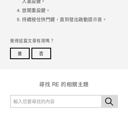
入
重設鍵
。
放開
重設鍵
。
登入
持續按住
快門鍵
，直到發出啟動提示音。
覺得這篇文章有用嗎？
是
否
感謝您！您的意見回報可協助他人查看最實用的資訊。
尋找 RE 的相關主題