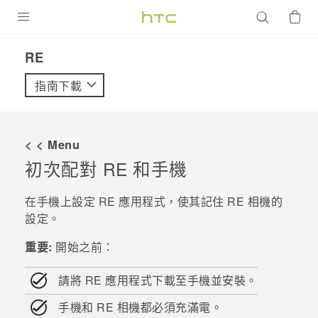
產品
RE‎
VIVE
指南下載
G REIGNS
智慧型手機
< < Menu
配件
初次配對
RE
和手機
VIVERSE
在手機上設定
RE
應用程式，使其記住
RE
相機的
設定。
優惠專區
重要:
開始之前：
焦點訊息
銷售門市
校園專案
請將
RE
應用程式下載至手機並安裝。
銷售通路
支援服務
企業採購
手機和
RE
相機都必須充滿電。
VIVELAND