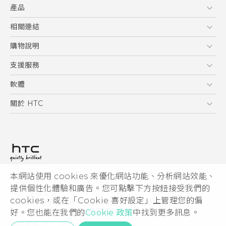
產品
RE 拆封指南
5G
相關連結
智慧型手機
HTC Research
購物說明
配件
購物須知
支援服務
VIVE
訂單管理
到府收送維修服務
軟體
付款方式
服務中心資訊
應用程式
關於 HTC
售後服務
客戶服務佈告欄
手機功能
ESG
常見問題
產品有限保固說明
相機工具
新聞稿
HTC Sync Manager
投資人
加入 HTC
本網站使用 cookies 來優化網站功能、分析網站效能、
© 2011-2026 HTC Corporation
隱私權政策
提供個性化體驗和廣告。您可點擊下方按鈕接受我們的
HTC 法律文件
產品安全性
cookies，或在「Cookie 喜好設定」上管理您的偏
宏達國際電子股份有限公司 | 統一編號16003518
好。您也能在我們的
Cookie 政策
中找到更多訊息。
Cookie
隱私聯絡:
Global-Privacy@htc.com