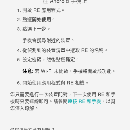
在
Android
手機上
開啟
RE
應用程式。
點選
開始使用
。
點選
下一步
。
手機會搜尋附近的裝置。
從偵測到的裝置清單中選取
RE
的名稱。
設定密碼，然後點選
確定
。
注意:
若
Wi-Fi
未開啟，手機將開啟該功能。
開始使用應用程式與
RE
相機。
您只需要進行一次裝置配對，下一次使用
RE
和手
機時只要連線即可。請參閱
連接
RE
和手機
，以幫
您深入瞭解。
覺得這篇文章有用嗎？