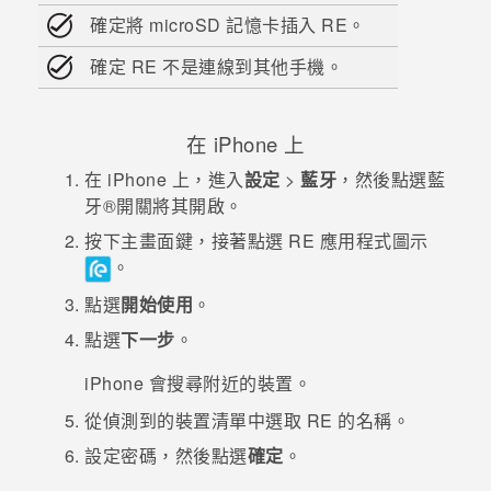
確定將
microSD
記憶卡插入
RE
。
登入
確定
RE
不是連線到其他手機。
在
iPhone
上
在
iPhone
上，進入
設定
>
藍牙
，然後點選
藍
牙®
開關將其開啟。
按下
主畫面鍵
，接著點選
RE
應用程式圖示
。
點選
開始使用
。
點選
下一步
。
iPhone
會搜尋附近的裝置。
從偵測到的裝置清單中選取
RE
的名稱。
設定密碼，然後點選
確定
。