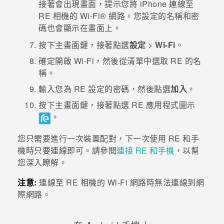
接著會出現畫面，提示您將
iPhone
連線至
RE
相機的
Wi-Fi®
網路。您設定的名稱和密
碼也會顯示在畫面上。
按下
主畫面鍵
，接著點選
設定
>
Wi-Fi
。
確定開啟
Wi-Fi
，然後從清單中選取
RE
的名
稱。
輸入您為
RE
設定的密碼，然後點選
加入
。
按下
主畫面鍵
，接著點選
RE
應用程式圖示
。
您只需要進行一次裝置配對，下一次使用
RE
和手
機時只要連線即可。請參閱
連接
RE
和手機
，以幫
您深入瞭解。
注意:
連線至
RE
相機的
Wi-Fi
網路時無法連線到網
際網路。