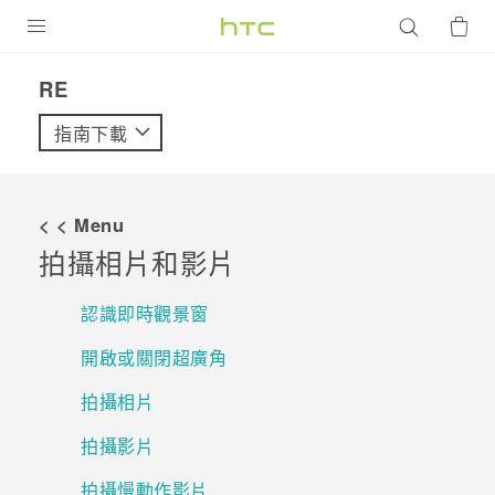
產品
RE‎
VIVE
指南下載
G REIGNS
智慧型手機
< < Menu
配件
拍攝相片和影片
VIVERSE
認識即時觀景窗
優惠專區
開啟或關閉超廣角
焦點訊息
銷售門市
拍攝相片
校園專案
銷售通路
支援服務
拍攝影片
企業採購
拍攝慢動作影片
VIVELAND