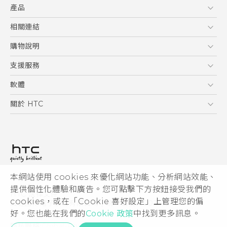
產品
RE 拆封指南
5G
相關連結
智慧型手機
HTC Research
購物說明
配件
購物須知
支援服務
VIVE
訂單管理
到府收送維修服務
軟體
付款方式
服務中心資訊
應用程式
關於 HTC
售後服務
客戶服務佈告欄
手機功能
ESG
常見問題
產品有限保固說明
相機工具
新聞稿
HTC Sync Manager
投資人
加入 HTC
本網站使用 cookies 來優化網站功能、分析網站效能、
© 2011-2026 HTC Corporation
隱私權政策
提供個性化體驗和廣告。您可點擊下方按鈕接受我們的
HTC 法律文件
產品安全性
cookies，或在「Cookie 喜好設定」上管理您的偏
宏達國際電子股份有限公司 | 統一編號16003518
好。您也能在我們的
Cookie 政策
中找到更多訊息。
Cookie
隱私聯絡:
Global-Privacy@htc.com