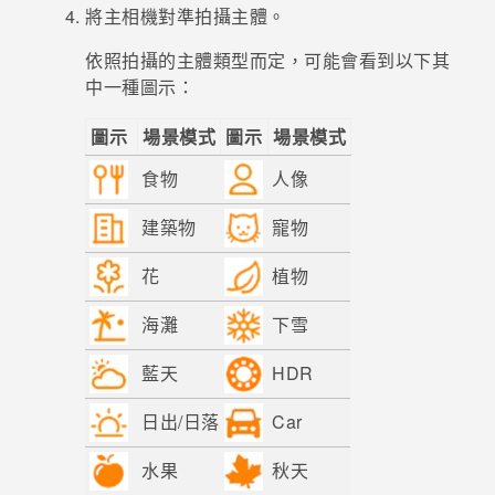
將主相機對準拍攝主體。
登入
依照拍攝的主體類型而定，可能會看到以下其
中一種圖示：
圖示
場景模式
圖示
場景模式
食物
人像
建築物
寵物
花
植物
海灘
下雪
藍天
HDR
日出/日落
Car
水果
秋天