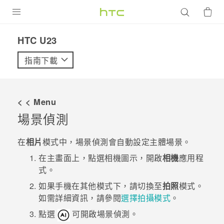
產品
HTC U23‎
VIVE
指南下載
G REIGNS
智慧型手機
< < Menu
配件
場景偵測
VIVERSE
在
相片
模式中，場景偵測會自動設定主體場景。
優惠專區
在
主畫面
上，點選相機圖示，開啟
相機
應用程
式。
焦點訊息
銷售門市
如果手機在其他模式下，請切換至
拍照
模式。
校園專案
如需詳細資訊，請參閱
選擇拍攝模式
。
銷售通路
支援服務
點選
可開啟場景偵測。
企業採購
VIVELAND