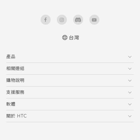
台灣
快速入門手冊
產品
使用手冊
Quick start guide
5G
相關連結
User manual
智慧型手機
HTC Research
購物說明
配件
購物須知
支援服務
VIVE
訂單管理
到府收送維修服務
軟體
付款方式
服務中心資訊
應用程式
關於 HTC
售後服務
客戶服務佈告欄
手機功能
ESG
常見問題
產品有限保固說明
相機工具
新聞稿