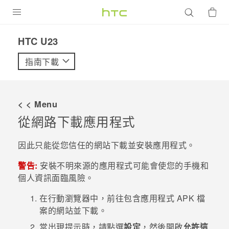
產品
HTC U23‎
VIVE
指南下載
G REIGNS
智慧型手機
< < Menu
配件
從網路下載應用程式
VIVERSE
因此只能從您信任的網站下載並安裝應用程式。
優惠專區
警告:
安裝不明來源的應用程式可能會使您的手機和
個人資訊面臨風險。
焦點訊息
銷售門市
在行動瀏覽器中，前往包含應用程式 APK 檔
校園專案
銷售通路
支援服務
案的網站並下載。
企業採購
當出現提示時，請點選
設定
，然後開啟
允許這
VIVELAND