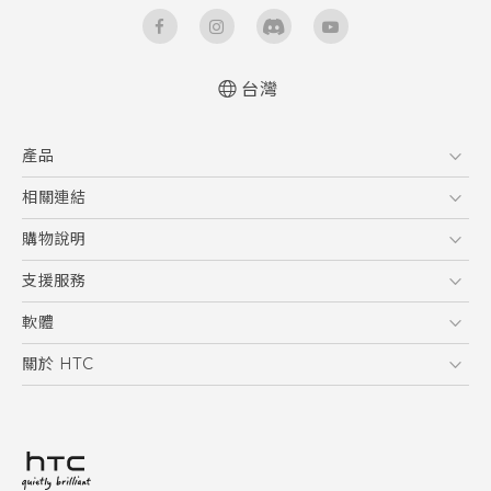
台灣
快速入門手冊
產品
使用手冊
Quick start guide
5G
相關連結
User manual
智慧型手機
HTC Research
購物說明
配件
購物須知
支援服務
VIVE
訂單管理
到府收送維修服務
軟體
付款方式
服務中心資訊
應用程式
關於 HTC
售後服務
客戶服務佈告欄
手機功能
ESG
常見問題
產品有限保固說明
相機工具
新聞稿
HTC Sync Manager
投資人